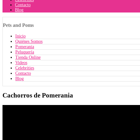
Contacto
Blog
Pets
and Poms
Inicio
Quiénes Somos
Pomerania
Peluquería
Tienda Online
Videos
Celebrities
Contacto
Blog
Cachorros de Pomerania