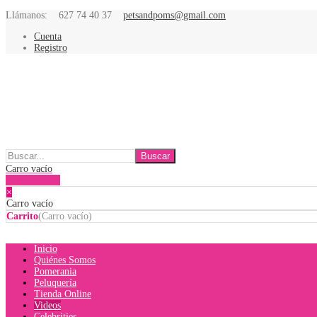
Llámanos:
627 74 40 37
petsandpoms@gmail.com
Cuenta
Registro
Carro vacío
Mostrar carro
×
Carro vacío
Carrito
(
Carro vacío
)
Inicio
Quiénes Somos
Pomerania
Peluquería
Tienda Online
Videos
Celebrities