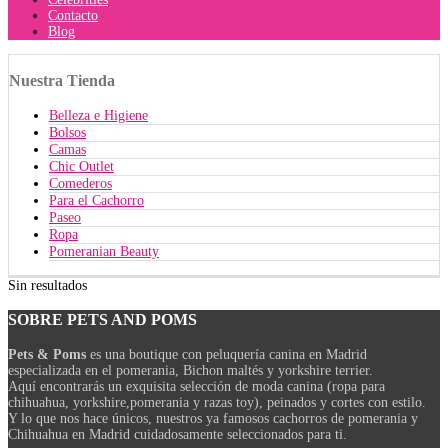
Contacto
Blog
Nuestra
Tienda
Belleza e Higiene
Bolsos
Camas
Chic Outlet
Comederos
Para el Cachorro
Paseo
Ropa
Pomeranian Beauty
Sin resultados
SOBRE
PETS AND POMS
Pets & Poms
es una boutique con peluquería canina en Madrid
especializada en el pomerania, Bichon maltés y yorkshire terrier.
Aquí encontrarás un exquisita selección de moda canina (ropa para
chihuahua, yorkshire,pomerania y razas toy), peinados y cortes con estilo.
Y lo que nos hace únicos, nuestros ya famosos cachorros de pomerania y
Chihuahua en Madrid cuidadosamente seleccionados para ti.