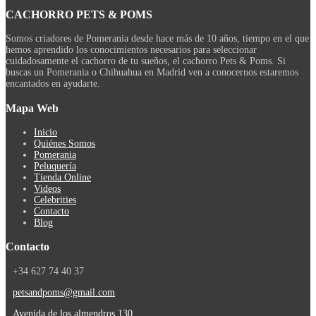
CACHORRO
PETS & POMS
Somos criadores de Pomerania desde hace más de 10 años, tiempo en el que
hemos aprendido los conocimientos necesarios para seleccionar
cuidadosamente el cachorro de tu sueños, el cachorro Pets & Poms. Si
buscas un Pomerania o Chihuahua en Madrid ven a conocernos estaremos
encantados en ayudarte.
Mapa
Web
Inicio
Quiénes Somos
Pomerania
Peluquería
Tienda Online
Videos
Celebrities
Contacto
Blog
Contacto
+34 627 74 40 37
petsandpoms@gmail.com
Avenida de los almendros 130