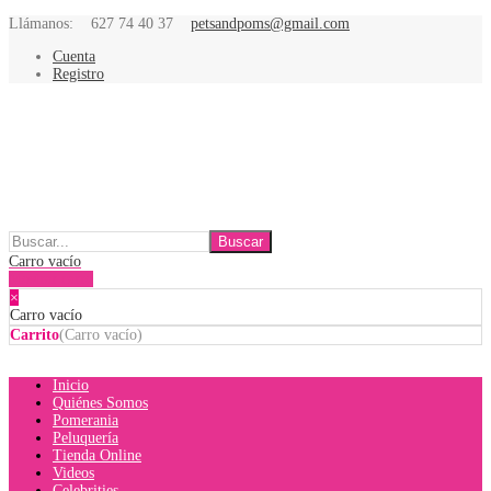
Llámanos:
627 74 40 37
petsandpoms@gmail.com
Cuenta
Registro
Carro vacío
Mostrar carro
×
Carro vacío
Carrito
(
Carro vacío
)
Inicio
Quiénes Somos
Pomerania
Peluquería
Tienda Online
Videos
Celebrities